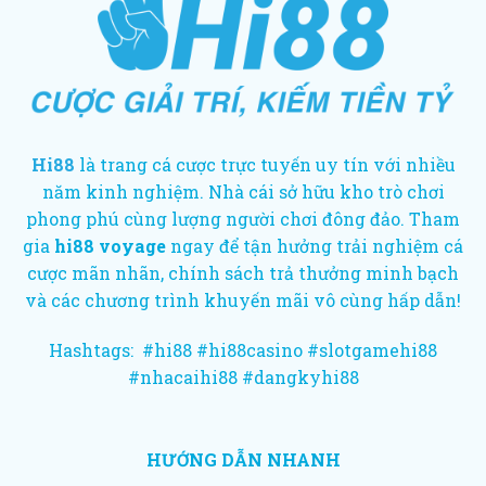
Hi88
là trang cá cược trực tuyến uy tín với nhiều
năm kinh nghiệm. Nhà cái sở hữu kho trò chơi
phong phú cùng lượng người chơi đông đảo. Tham
gia
hi88 voyage
ngay để tận hưởng trải nghiệm cá
cược mãn nhãn, chính sách trả thưởng minh bạch
và các chương trình khuyến mãi vô cùng hấp dẫn!
Hashtags: #hi88 #hi88casino #slotgamehi88
#nhacaihi88 #dangkyhi88
HƯỚNG DẪN NHANH