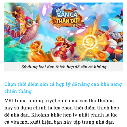
Sử dụng loại đạn thích hợp để săn cá khủng
Chọn thời điểm săn cá hợp lý để nâng cao khả năng
chiến thắng
Một trong những tuyệt chiêu mà cao thủ thường
hay sử dụng chính là lựa chọn thời điểm thích hợp
để nhả đạn. Khoảnh khắc hợp lý nhất chính là lúc
cá vừa mới xuất hiện, bạn hãy tập trung nhả đạn