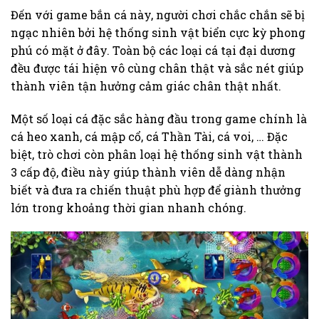
Đến với game bắn cá này, người chơi chắc chắn sẽ bị
ngạc nhiên bởi hệ thống sinh vật biển cực kỳ phong
phú có mặt ở đây. Toàn bộ các loại cá tại đại dương
đều được tái hiện vô cùng chân thật và sắc nét giúp
thành viên tận hưởng cảm giác chân thật nhất.
Một số loại cá đặc sắc hàng đầu trong game chính là
cá heo xanh, cá mập cổ, cá Thần Tài, cá voi, … Đặc
biệt, trò chơi còn phân loại hệ thống sinh vật thành
3 cấp độ, điều này giúp thành viên dễ dàng nhận
biết và đưa ra chiến thuật phù hợp để giành thưởng
lớn trong khoảng thời gian nhanh chóng.