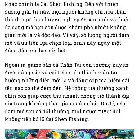
khác chính là Cai Shen Fishing. Đến với thiên
đường giải trí này, mọi người không chỉ hóa thân
thành ngư thủ chuyên nghiệp để săn sinh vật biển
đa dạng mà bạn còn được khám phá nhiều không
gian mới lạ và độc đáo. Vì vậy, số lượng người đam
mê và ưu tiên lựa chọn loại hình này ngày một
đông đảo hơn bao giờ hết
Ngoài ra, game bắn cá Thần Tài còn thường xuyên
được nâng cấp và cải tiến giúp thành viên tận
hưởng những điều mới lạ và đẳng cấp mà hiếm cái
tên nào có thể đem đến. Hệ thống trả thưởng xanh
chín còn giúp cược thủ nhanh chóng trở thành đại
gia trong khoảng thời gian ngắn nhất. Do đó, nếu
đam mê săn cá đổi thưởng, mọi người tuyệt đối
không nên bỏ lỡ Cai Shen Fishing.