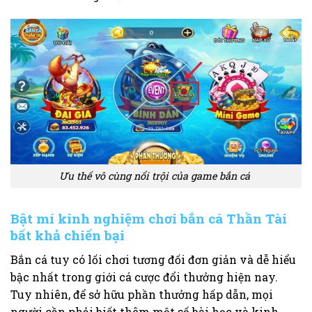
Ưu thế vô cùng nổi trội của game bắn cá
Bật mí kinh nghiệm chơi bắn cá Thần Tài
bất khả chiến bại
Bắn cá tuy có lối chơi tương đối đơn giản và dễ hiểu
bậc nhất trong giới cá cược đổi thưởng hiện nay.
Tuy nhiên, để sở hữu phần thưởng hấp dẫn, mọi
người cần phải biết thêm một số bài học và kinh