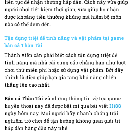
liên tục để nhận thưởng hấp dẫn. Cách này vừa giúp
người chơi tiết kiệm thời gian, vừa giúp họ nhận
được khoảng tiền thưởng khủng mà hiếm bộ môn
nào có thể đem đến.
Tận dụng triệt để tính năng và vật phẩm tại game
bắn cá Thần Tài
Thành viên cần phải biết cách tận dụng triệt để
tính năng mà nhà cái cung cấp chẳng hạn như lượt
chơi thử miễn phí hoặc sử dụng vật phẩm. Bởi đây
chính là điều giúp bạn gia tăng khả năng chiến
thắng lên cao nhất.
Bắn cá Thần Tài
và những thông tin về tựa game
huyền thoại này đã được bật mí qua bài viết
Hi88
ngày hôm nay. Mọi người hãy nhanh chóng trải
nghiệm trò chơi để tận hưởng không gian giải trí
hấp dẫn hàng đầu này nhé.