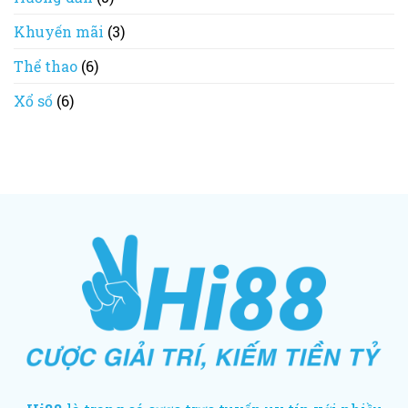
Khuyến mãi
(3)
Thể thao
(6)
Xổ số
(6)