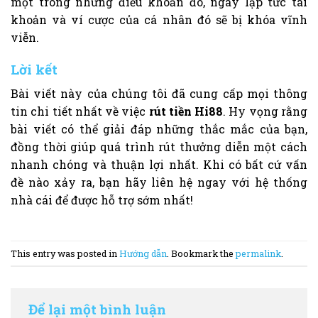
một trong những điều khoản đó, ngay lập tức tài
khoản và ví cược của cá nhân đó sẽ bị khóa vĩnh
viễn.
Lời kết
Bài viết này của chúng tôi đã cung cấp mọi thông
tin chi tiết nhất về việc
rút tiền Hi88
. Hy vọng rằng
bài viết có thể giải đáp những thắc mắc của bạn,
đồng thời giúp quá trình rút thưởng diễn một cách
nhanh chóng và thuận lợi nhất. Khi có bất cứ vấn
đề nào xảy ra, bạn hãy liên hệ ngay với hệ thống
nhà cái để được hỗ trợ sớm nhất!
This entry was posted in
Hướng dẫn
. Bookmark the
permalink
.
Để lại một bình luận