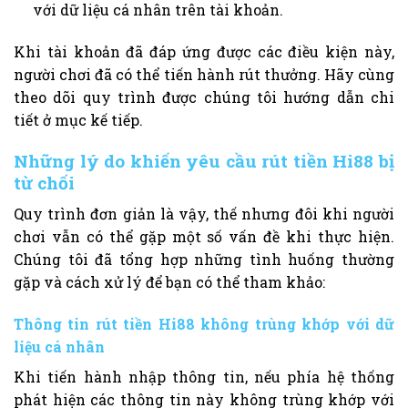
với dữ liệu cá nhân trên tài khoản.
Khi tài khoản đã đáp ứng được các điều kiện này,
người chơi đã có thể tiến hành rút thưởng. Hãy cùng
theo dõi quy trình được chúng tôi hướng dẫn chi
tiết ở mục kế tiếp.
Những lý do khiến yêu cầu rút tiền Hi88 bị
từ chối
Quy trình đơn giản là vậy, thế nhưng đôi khi người
chơi vẫn có thể gặp một số vấn đề khi thực hiện.
Chúng tôi đã tổng hợp những tình huống thường
gặp và cách xử lý để bạn có thể tham khảo:
Thông tin rút tiền Hi88 không trùng khớp với dữ
liệu cá nhân
Khi tiến hành nhập thông tin, nếu phía hệ thống
phát hiện các thông tin này không trùng khớp với