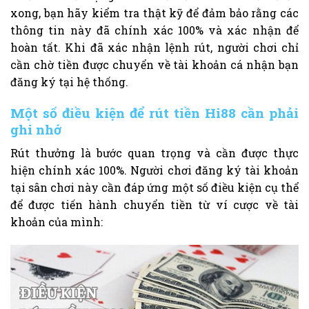
xong, bạn hãy kiểm tra thật kỹ để đảm bảo rằng các
thông tin này đã chính xác 100% và xác nhận để
hoàn tất. Khi đã xác nhận lệnh rút, người chơi chỉ
cần chờ tiền được chuyển về tài khoản cá nhận bạn
đăng ký tại hệ thống.
Một số điều kiện để rút tiền Hi88 cần phải
ghi nhớ
Rút thưởng là bước quan trọng và cần được thực
hiện chính xác 100%. Người chơi đăng ký tài khoản
tại sân chơi này cần đáp ứng một số điều kiện cụ thể
để được tiến hành chuyển tiền từ ví cược về tài
khoản của mình: