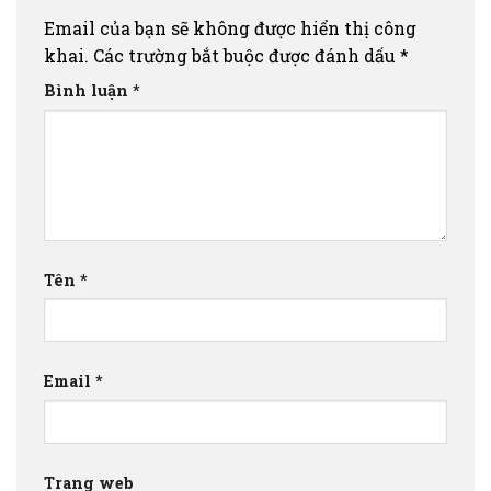
Email của bạn sẽ không được hiển thị công
khai.
Các trường bắt buộc được đánh dấu
*
Bình luận
*
Tên
*
Email
*
Trang web