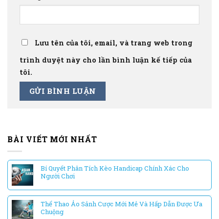
Lưu tên của tôi, email, và trang web trong
trình duyệt này cho lần bình luận kế tiếp của
tôi.
BÀI VIẾT MỚI NHẤT
Bí Quyết Phân Tích Kèo Handicap Chính Xác Cho
Người Chơi
Thể Thao Ảo Sảnh Cược Mới Mẻ Và Hấp Dẫn Được Ưa
Chuộng