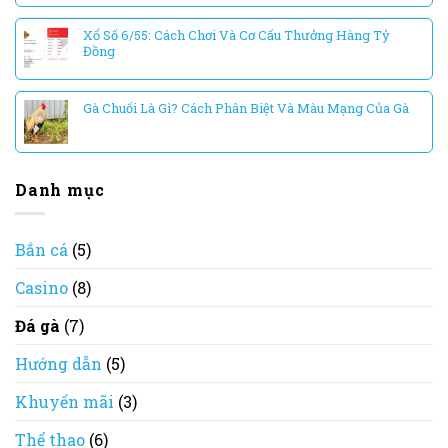
Xổ Số 6/55: Cách Chơi Và Cơ Cấu Thưởng Hàng Tỷ
Đồng
Gà Chuối Là Gì? Cách Phân Biệt Và Màu Mạng Của Gà
Danh mục
Bắn cá
(5)
Casino
(8)
Đá gà
(7)
Hướng dẫn
(5)
Khuyến mãi
(3)
Thể thao
(6)