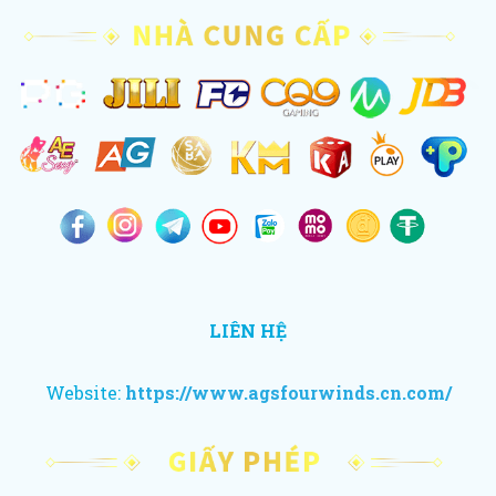
LIÊN HỆ
Website:
https://www.agsfourwinds.cn.com/