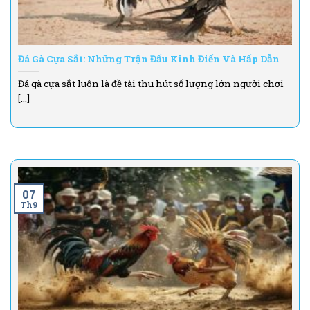
Đá Gà Cựa Sắt: Những Trận Đấu Kinh Điển Và Hấp Dẫn
Đá gà cựa sắt luôn là đề tài thu hút số lượng lớn người chơi
[...]
07
Th9