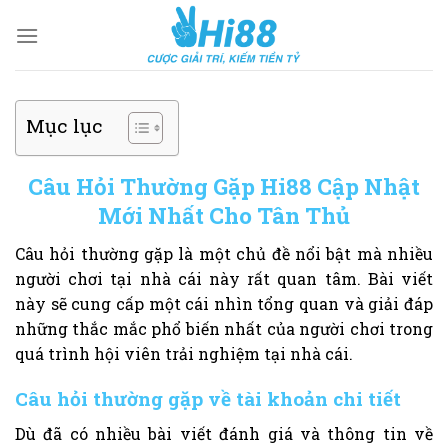
Skip
to
content
Mục lục
Câu Hỏi Thường Gặp Hi88 Cập Nhật
Mới Nhất Cho Tân Thủ
Câu hỏi thường gặp là một chủ đề nổi bật mà nhiều
người chơi tại nhà cái này rất quan tâm. Bài viết
này sẽ cung cấp một cái nhìn tổng quan và giải đáp
những thắc mắc phổ biến nhất của người chơi trong
quá trình hội viên trải nghiệm tại nhà cái.
Câu hỏi thường gặp về tài khoản chi tiết
Dù đã có nhiều bài viết đánh giá và thông tin về