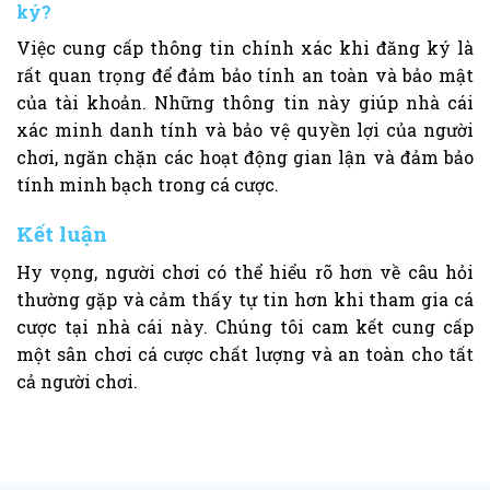
ký?
Việc cung cấp thông tin chính xác khi đăng ký là
rất quan trọng để đảm bảo tính an toàn và bảo mật
của tài khoản. Những thông tin này giúp nhà cái
xác minh danh tính và bảo vệ quyền lợi của người
chơi, ngăn chặn các hoạt động gian lận và đảm bảo
tính minh bạch trong cá cược.
Kết luận
Hy vọng, người chơi có thể hiểu rõ hơn về câu hỏi
thường gặp và cảm thấy tự tin hơn khi tham gia cá
cược tại nhà cái này. Chúng tôi cam kết cung cấp
một sân chơi cá cược chất lượng và an toàn cho tất
cả người chơi.