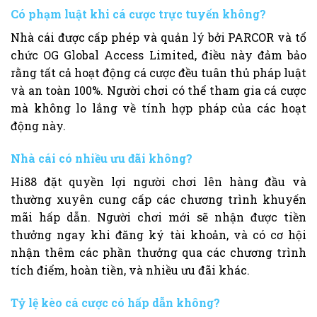
Có phạm luật khi cá cược trực tuyến không?
Nhà cái được cấp phép và quản lý bởi PARCOR và tổ
chức OG Global Access Limited, điều này đảm bảo
rằng tất cả hoạt động cá cược đều tuân thủ pháp luật
và an toàn 100%. Người chơi có thể tham gia cá cược
mà không lo lắng về tính hợp pháp của các hoạt
động này.
Nhà cái có nhiều ưu đãi không?
Hi88 đặt quyền lợi người chơi lên hàng đầu và
thường xuyên cung cấp các chương trình khuyến
mãi hấp dẫn. Người chơi mới sẽ nhận được tiền
thưởng ngay khi đăng ký tài khoản, và có cơ hội
nhận thêm các phần thưởng qua các chương trình
tích điểm, hoàn tiền, và nhiều ưu đãi khác.
Tỷ lệ kèo cá cược có hấp dẫn không?