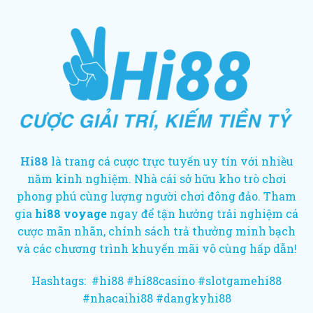
Hi88
là trang cá cược trực tuyến uy tín với nhiều
năm kinh nghiệm. Nhà cái sở hữu kho trò chơi
phong phú cùng lượng người chơi đông đảo. Tham
gia
hi88 voyage
ngay để tận hưởng trải nghiệm cá
cược mãn nhãn, chính sách trả thưởng minh bạch
và các chương trình khuyến mãi vô cùng hấp dẫn!
Hashtags: #hi88 #hi88casino #slotgamehi88
#nhacaihi88 #dangkyhi88