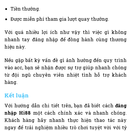
Tiền thưởng.
Được miễn phí tham gia lượt quay thưởng.
Với quá nhiều lợi ích như vậy thì việc gì không
nhanh tay đăng nhập để đồng hành cùng thương
hiệu này.
Nếu gặp bất kỳ vấn đề gì ảnh hưởng đến quy trình
vào acc, bạn sẽ nhận được sự trợ giúp nhanh chóng
từ đội ngũ chuyên viên nhiệt tình hỗ trợ khách
hàng.
Kết luận
Với hướng dẫn chi tiết trên, bạn đã biết cách
đăng
nhập Hi88
một cách chính xác và nhanh chóng.
Khách hàng hãy nhanh thực hiện thao tác này
ngay để trải nghiệm nhiều trò chơi tuyệt vời với tỷ