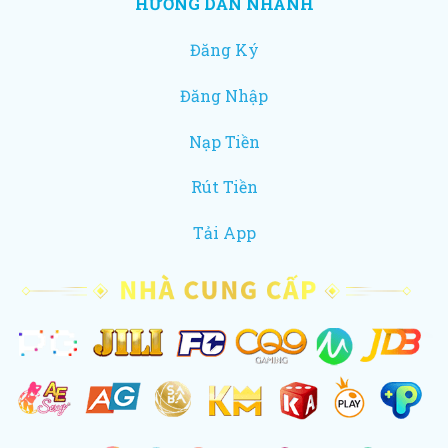
HƯỚNG DẪN NHANH
Đăng Ký
Đăng Nhập
Nạp Tiền
Rút Tiền
Tải App