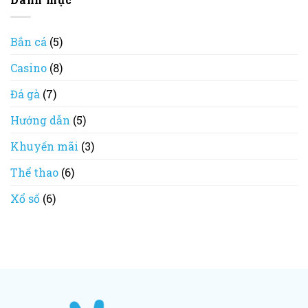
Bắn cá
(5)
Casino
(8)
Đá gà
(7)
Hướng dẫn
(5)
Khuyến mãi
(3)
Thể thao
(6)
Xổ số
(6)