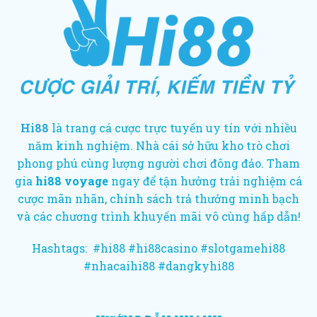
Hi88
là trang cá cược trực tuyến uy tín với nhiều
năm kinh nghiệm. Nhà cái sở hữu kho trò chơi
phong phú cùng lượng người chơi đông đảo. Tham
gia
hi88 voyage
ngay để tận hưởng trải nghiệm cá
cược mãn nhãn, chính sách trả thưởng minh bạch
và các chương trình khuyến mãi vô cùng hấp dẫn!
Hashtags: #hi88 #hi88casino #slotgamehi88
#nhacaihi88 #dangkyhi88