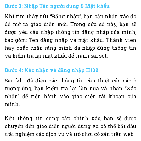
Bước 3: Nhập Tên người dùng & Mật khẩu
Khi tìm thấy nút “Đăng nhập”, bạn cần nhấn vào đó
để mở ra giao diện mới.
Trong cửa sổ này, bạn sẽ
được yêu cầu nhập thông tin đăng nhập của mình,
bao gồm: Tên đăng nhập và mật khẩu. Thành viên
hãy chắc chắn rằng mình đã nhập đúng thông tin
và kiểm tra lại mật khẩu để tránh sai sót.
Bước 4: Xác nhận và đăng nhập Hi88
Sau khi đã điền các thông tin cần thiết các các ô
tương ứng, bạn kiểm tra lại lần nữa và nhấn “Xác
nhận” để tiến hành vào giao diện tài khoản của
mình.
Nếu thông tin cung cấp chính xác, bạn sẽ được
chuyển đến giao diện người dùng và có thể bắt đầu
trải nghiệm các dịch vụ và trò chơi có sẵn trên web.