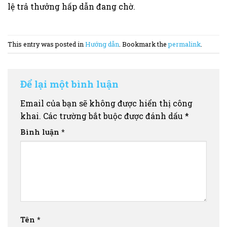
lệ trả thưởng hấp dẫn đang chờ.
This entry was posted in
Hướng dẫn
. Bookmark the
permalink
.
Để lại một bình luận
Email của bạn sẽ không được hiển thị công
khai.
Các trường bắt buộc được đánh dấu
*
Bình luận
*
Tên
*