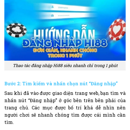
Thao tác đăng nhập Hi88 siêu nhanh chỉ trong 1 phút
Bước 2: Tìm kiếm và nhấn chọn nút “Đăng nhập”
Sau khi đã vào được giao diện trang web, bạn tìm và
nhấn nút “Đăng nhập” ở góc bên trên bên phải của
trang chủ. Các mục được bố trí khá dễ nhìn nên
người chơi sẽ nhanh chóng tìm được cái mình cần
tìm.