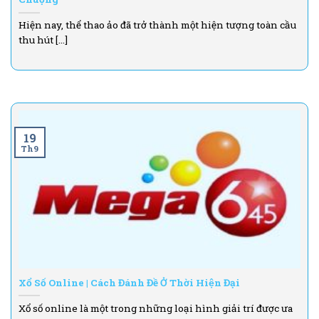
Hiện nay, thể thao ảo đã trở thành một hiện tượng toàn cầu
thu hút [...]
19
Th9
Xổ Số Online | Cách Đánh Đề Ở Thời Hiện Đại
Xổ số online là một trong những loại hình giải trí được ưa