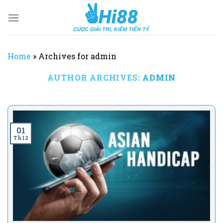
Skip
to
content
Home
»
Archives for admin
AUTHOR ARCHIVES:
ADMIN
01
Th12