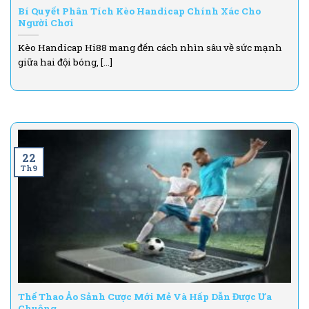
Bí Quyết Phân Tích Kèo Handicap Chính Xác Cho
Người Chơi
Kèo Handicap Hi88 mang đến cách nhìn sâu về sức mạnh
giữa hai đội bóng, [...]
22
Th9
Thể Thao Ảo Sảnh Cược Mới Mẻ Và Hấp Dẫn Được Ưa
Chuộng