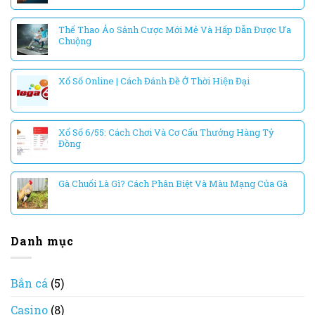
Thể Thao Ảo Sảnh Cược Mới Mẻ Và Hấp Dẫn Được Ưa
Chuộng
Xổ Số Online | Cách Đánh Đề Ở Thời Hiện Đại
Xổ Số 6/55: Cách Chơi Và Cơ Cấu Thưởng Hàng Tỷ
Đồng
Gà Chuối Là Gì? Cách Phân Biệt Và Màu Mạng Của Gà
Danh mục
Bắn cá
(5)
Casino
(8)