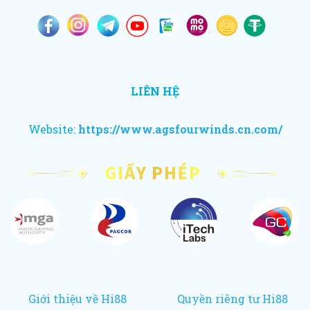
LIÊN HỆ
Website:
https://www.agsfourwinds.cn.com/
Giới thiệu về Hi88
Quyền riêng tư Hi88