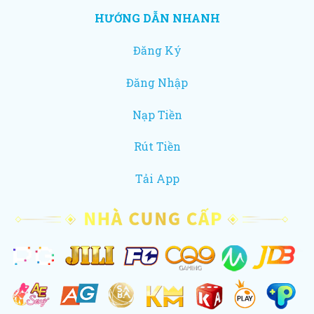
HƯỚNG DẪN NHANH
Đăng Ký
Đăng Nhập
Nạp Tiền
Rút Tiền
Tải App