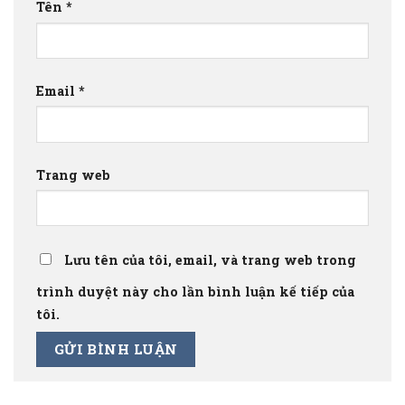
Tên
*
Email
*
Trang web
Lưu tên của tôi, email, và trang web trong
trình duyệt này cho lần bình luận kế tiếp của
tôi.