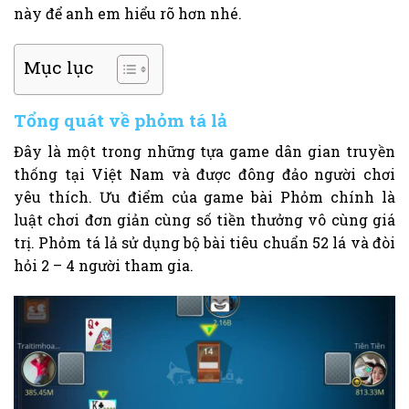
này để anh em hiểu rõ hơn nhé.
Mục lục
Tổng quát về phỏm tá lả
Đây là một trong những tựa game dân gian truyền
thống tại Việt Nam và được đông đảo người chơi
yêu thích. Ưu điểm của game bài Phỏm chính là
luật chơi đơn giản cùng số tiền thưởng vô cùng giá
trị. Phỏm tá lả sử dụng bộ bài tiêu chuẩn 52 lá và đòi
hỏi 2 – 4 người tham gia.