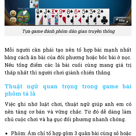
Tựa game đánh phỏm dân gian truyền thống
Mỗi người cần phải tạo nên tổ hợp bài mạnh nhất
bằng cách ăn bài của đối phương hoặc bốc bài ở nọc.
Nếu tổng điểm các lá bài cuối cùng mang giá trị
thấp nhất thì người chơi giành chiến thắng.
Thuật ngữ quan trọng trong game bài
phỏm tá lả
Việc ghi nhớ luật chơi, thuật ngữ giúp anh em có
nền tảng cơ bản và vững chắc. Từ đó dễ dàng làm
chủ cuộc chơi và hạ gục đối phương nhanh chóng.
Phỏm: Ám chỉ tổ hợp gồm 3 quân bài cùng số hoặc